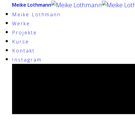
Meike Lothmann
Meike Lothmann
Werke
Projekte
Kurse
Kontakt
Instagram